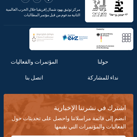
مركز توثيق يهود شمال إفريقيا خلال الحرب العالمية
الثانية مدعوم من قبل مؤتمر المطالبات
حولنا
المؤتمرات والفعاليات
نداء للمشاركة
اتصل بنا
اشترك في نشرتنا الإخبارية
انضم إلى قائمة مراسلاتنا واحصل على تحديثات حول
الفعاليات والمؤتمرات التي نقيمها