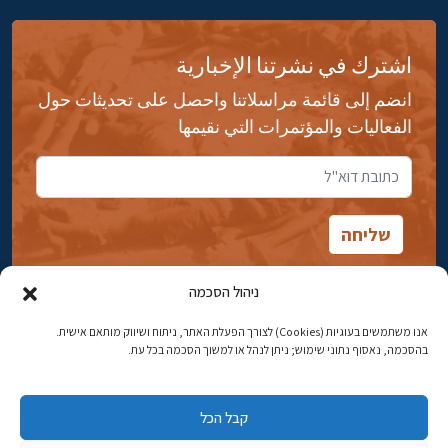
اشترك في نشرتنا الإخبارية
انضم إلى قائمة مراسلاتنا واحصل على تحديثات حول
الفعاليات والمؤتمرات التي نقيمها
ניהול הסכמה
אנו משתמשים בעוגיות (Cookies) לצורך הפעלת האתר, ניתוח ושיווק מותאם אישית.
شارع ابن جبيرول، رحافيا ١٤ أورشليم - القدس
בהסכמה, נאסוף נתוני שימוש; ניתן לנהל או למשוך הסכמה בכל עת.
هاتف:
02-5398869
קבל הכל
البريد الإلكتروني:
najww2@ybz.org.il