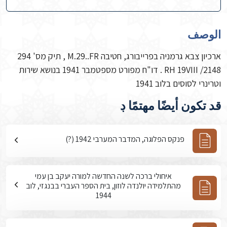
الوصف
ארכיון צבא גרמניה בפרייבורג, חטיבה M.29..FR , תיק מס' 294
RH 19VIII /2148 . דו"ח מפורט מספטמבר 1941 בנושא שירות
וטרינרי לסוסים בלוב 1941
قد تكون أيضًا مهتمًا ڊ
פנקס הפלוגה, המדבר המערבי 1942 (?)
איחולי ברכה לשנה החדשה למורה יעקב בן עמי
מהתלמידה יולנדה לוזון, בית הספר העברי בבנגזי, לוב
1944