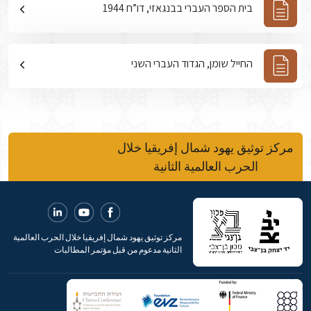
בית הספר העברי בבנגאזי, דו”ח 1944
החייל שומן, הגדוד העברי השני
مركز توثيق يهود شمال إفريقيا خلال
الحرب العالمية الثانية
مركز توثيق يهود شمال إفريقيا خلال الحرب العالمية
الثانية مدعوم من قبل مؤتمر المطالبات