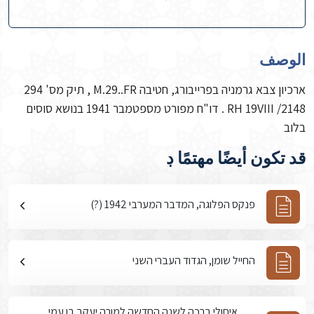
الوصف
ארכיון צבא גרמניה בפרייבורג, חטיבה M.29..FR , תיק מס' 294
RH 19VIII /2148 . דו"ח מפורט מספטמבר 1941 בנושא סוסים
בלוב
قد تكون أيضًا مهتمًا ڊ
פנקס הפלוגה, המדבר המערבי 1942 (?)
החייל שומן, הגדוד העברי השני
איחולי ברכה לשנה החדשה למורה יעקב בן עמי