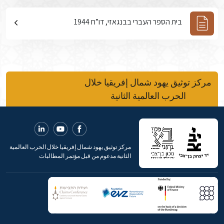
בית הספר העברי בבנגאזי, דו”ח 1944
مركز توثيق يهود شمال إفريقيا خلال
الحرب العالمية الثانية
مركز توثيق يهود شمال إفريقيا خلال الحرب العالمية
الثانية مدعوم من قبل مؤتمر المطالبات