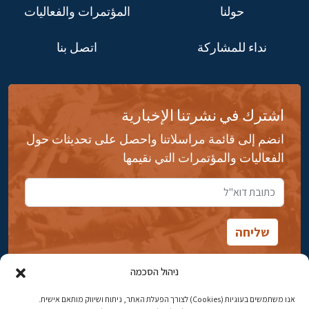
حولنا
المؤتمرات والفعاليات
نداء للمشاركة
اتصل بنا
اشترك في نشرتنا الإخبارية
انضم إلى قائمة مراسلاتنا واحصل على تحديثات حول
الفعاليات والمؤتمرات التي نقيمها
ניהול הסכמה
אנו משתמשים בעוגיות (Cookies) לצורך הפעלת האתר, ניתוח ושיווק מותאם אישית.
شارع ابن جبيرول، رحافيا ١٤ أورشليم - القدس