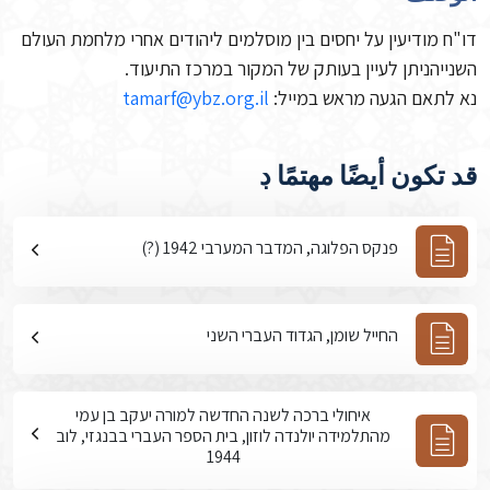
דו"ח מודיעין על יחסים בין מוסלמים ליהודים אחרי מלחמת העולם
השנייהניתן לעיין בעותק של המקור במרכז התיעוד.
נא לתאם הגעה מראש במייל:
tamarf@ybz.org.il
قد تكون أيضًا مهتمًا ڊ
פנקס הפלוגה, המדבר המערבי 1942 (?)
החייל שומן, הגדוד העברי השני
איחולי ברכה לשנה החדשה למורה יעקב בן עמי
מהתלמידה יולנדה לוזון, בית הספר העברי בבנגזי, לוב
1944