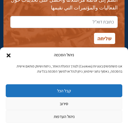
الفعاليات والمؤتمرات التي نقيمها
ניהול הסכמה
אנו משתמשים בעוגיות (Cookies) לצורך הפעלת האתר, ניתוח ושיווק מותאם אישית.
شارع ابن جبيرول، رحافيا ١٤ أورشليم - القدس
בהסכמה, נאסוף נתוני שימוש; ניתן לנהל או למשוך הסכמה בכל עת.
هاتف:
02-5398869
קבל הכל
البريد الإلكتروني:
najww2@ybz.org.il
סירוב
© جميع الحقوق محفوظة لياد إسحاق بن زفي في أورشليم القدس
ניהול העדפות
פיתוח אתרים