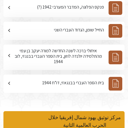
פנקס הפלוגה, המדבר המערבי 1942 (?)
החייל שומן, הגדוד העברי השני
איחולי ברכה לשנה החדשה למורה יעקב בן עמי
מהתלמידה יולנדה לוזון, בית הספר העברי בבנגזי, לוב
1944
בית הספר העברי בבנגאזי, דו”ח 1944
مركز توثيق يهود شمال إفريقيا خلال
الحرب العالمية الثانية