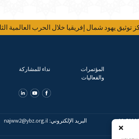
 توثيق يهود شمال إفريقيا خلال الحرب العالمية الثا
المؤتمرات
نداء للمشاركة
والفعاليات
02-5398
البريد الإلكتروني:
najww2@ybz.org.il