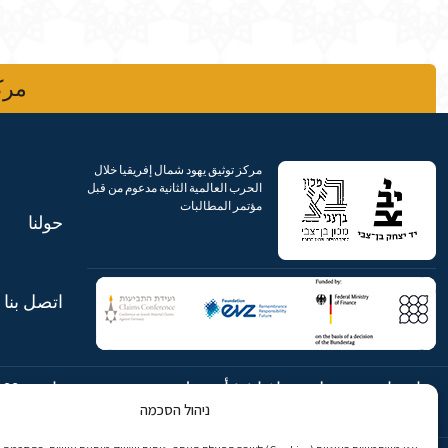
مركز
مركز توثيق يهود شمال إفريقيا خلال
الحرب العالمية الثانية مدعوم من قبل
مؤتمر المطالبات
حولنا
اتصل بنا
شارع ابن جبيرول، رحافيا ١٤ أورشليم
هاتف:
869
ניהול הסכמה
- القدس