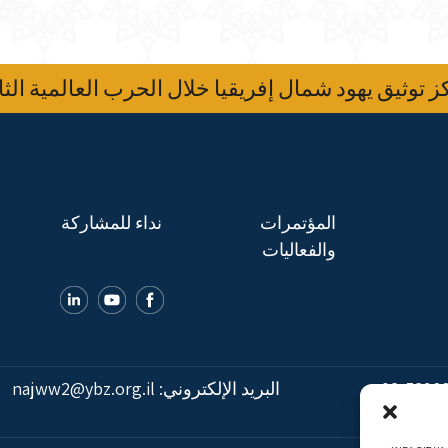
 توثيق يهود شمال إفريقيا خلال الحرب العالمية الثا
المؤتمرات
نداء للمشاركة
والفعاليات
02-5398
البريد الإلكتروني:
najww2@ybz.org.il