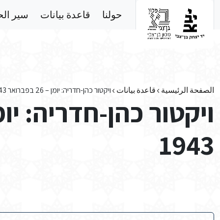
Skip to main conten
حولنا
قاعدة بيانات
سير ال
الصفحة الرئيسية
قاعدة بيانات
ויקטור כהן-חדריה: יומן – 26 בפברואר 1943
1943