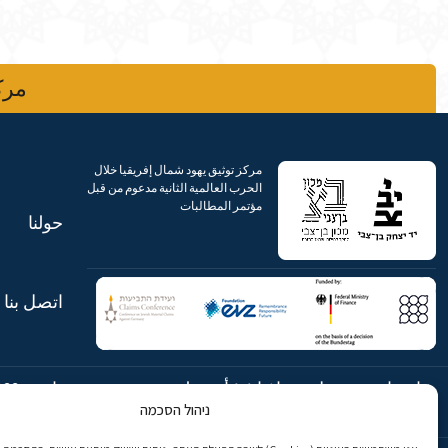
مركز
مركز توثيق يهود شمال إفريقيا خلال
الحرب العالمية الثانية مدعوم من قبل
مؤتمر المطالبات
حولنا
اتصل بنا
شارع ابن جبيرول، رحافيا ١٤ أورشليم
هاتف:
869
ניהול הסכמה
- القدس