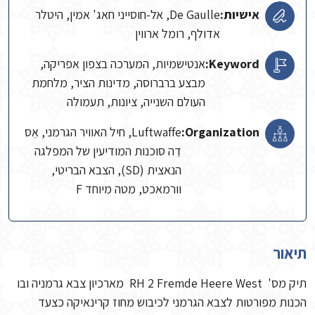
אישיות:
De Gaulle, אל-חוסייני חאג' אמין, היטלר
אדולף, רומל ארווין
Keyword:
אנטישמיות, המערכה בצפון אפריקה,
מבצע ברברוסה, מדינות הציר, מלחמת
העולם השנייה, ציונות, תעמולה
Organization:
Luftwaffe, חיל האוויר הגרמני, אֵס
דֵה סוכנות המודיעין של המפלגה
הנאצית (SD), הצבא הבריטי,
וורמאכט, מטה מיוחד F
תיאור
תיק מס' RH 2 Fremde Heere West מארכיון צבא גרמניה ובו
הכנות מפורטות לצבא הגרמני לכיבוש מחוז קרינאיקה כצעד