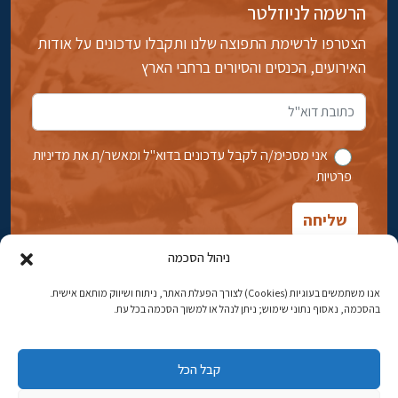
הרשמה לניוזלטר
הצטרפו לרשימת התפוצה שלנו ותקבלו עדכונים על אודות
האירועים, הכנסים והסיורים ברחבי הארץ
אני מסכימ/ה לקבל עדכונים בדוא''ל ומאשר/ת את מדיניות
פרטיות
ניהול הסכמה
אנו משתמשים בעוגיות (Cookies) לצורך הפעלת האתר, ניתוח ושיווק מותאם אישית.
בהסכמה, נאסוף נתוני שימוש; ניתן לנהל או למשוך הסכמה בכל עת.
אבן גבירול 14, רחביה, ירושלים
טלפון:
02-5398869
קבל הכל
כתובת דוא"ל:
najww2@ybz.org.il