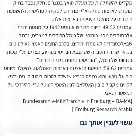
מקדים להשתלטות על תעלת סואץ במצרים. חלק נכבד בתיק
מוקדש לארצות סוריה וא"י ומתייחס לסקירות פוליטיות ולהשפעת
היהודים על מהלכי העניינים בארצות אלה.
עמודים 49-52: דיווח מחודש אוגוסט 1942 על מנוסת יהודי
אלכסנדריה מפני כוחותיו של רומל החודרים למצרים; נכתב
שבאלכסנדריה לא נותרו יהודים. בקרב החוגים האנטי-גאולסיטים
בקהיר שוררת הסברה ששהצבא הבריטי בסוריה, מצרים וא"י מכותר
בכוחות של רומל, "הבריטים נתונים בידי היהודים"
עמודים 56-62: תפיסת הנאציזם בארצות האסלאם. להיטלר מיוחס
כוח על-טבעי והוא נתפס כנביא שנשלח להכות ביהודים. ניתן דגש
לקווים מקבילים בין האסלאם לבין האופי הטוטליטרי וההיררכי של
המשטר הנאצי.
[Bundesarchiv-Milit?rarchiv in Freiburg – BA-MA
Freiburg Research Arabia ]
עשוי לעניין אותך גם