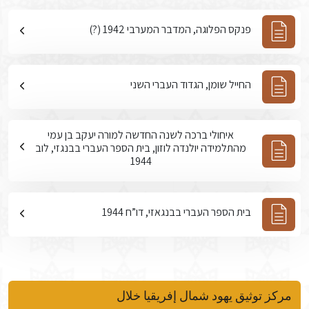
פנקס הפלוגה, המדבר המערבי 1942 (?)
החייל שומן, הגדוד העברי השני
איחולי ברכה לשנה החדשה למורה יעקב בן עמי
מהתלמידה יולנדה לוזון, בית הספר העברי בבנגזי, לוב
1944
בית הספר העברי בבנגאזי, דו”ח 1944
مركز توثيق يهود شمال إفريقيا خلال