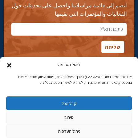
انضم إلى قائمة مراسلاتنا واحصل على تحديثات حول
الفعاليات والمؤتمرات التي نقيمها
ניהול הסכמה
אנו משתמשים בעוגיות (Cookies) לצורך הפעלת האתר, ניתוח ושיווק מותאם אישית.
شارع ابن جبيرول، رحافيا ١٤ أورشليم - القدس
בהסכמה, נאסוף נתוני שימוש; ניתן לנהל או למשוך הסכמה בכל עת.
هاتف:
02-5398869
קבל הכל
البريد الإلكتروني:
najww2@ybz.org.il
סירוב
© جميع الحقوق محفوظة لياد إسحاق بن زفي في أورشليم القدس
ניהול העדפות
פיתוח אתרים