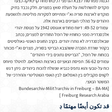
הכנות מפורטות לצבא הגרמני לכיבוש מחוז קרינאיקה כצעד
מקדים להשתלטות על תעלת סואץ במצרים. חלק נכבד בתיק
מוקדש לארצות סוריה וא"י ומתייחס לסקירות פוליטיות ולהשפעת
היהודים על מהלכי העניינים בארצות אלה.
עמודים 49-52: דיווח מחודש אוגוסט 1942 על מנוסת יהודי
אלכסנדריה מפני כוחותיו של רומל החודרים למצרים; נכתב
שבאלכסנדריה לא נותרו יהודים. בקרב החוגים האנטי-גאולסיטים
בקהיר שוררת הסברה ששהצבא הבריטי בסוריה, מצרים וא"י מכותר
בכוחות של רומל, "הבריטים נתונים בידי היהודים"
עמודים 56-62: תפיסת הנאציזם בארצות האסלאם. להיטלר מיוחס
כוח על-טבעי והוא נתפס כנביא שנשלח להכות ביהודים. ניתן דגש
לקווים מקבילים בין האסלאם לבין האופי הטוטליטרי וההיררכי של
המשטר הנאצי.
[Bundesarchiv-Milit?rarchiv in Freiburg – BA-MA
Freiburg Research Arabia ]
قد تكون أيضًا مهتمًا ڊ