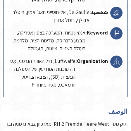
شخصية:
De Gaulle, אל-חוסייני חאג' אמין, היטלר
אדולף, רומל ארווין
Keyword:
אנטישמיות, המערכה בצפון אפריקה,
מבצע ברברוסה, מדינות הציר, מלחמת
העולם השנייה, ציונות, תעמולה
Organization:
Luftwaffe, חיל האוויר הגרמני, אֵס
דֵה סוכנות המודיעין של המפלגה
הנאצית (SD), הצבא הבריטי,
וורמאכט, מטה מיוחד F
الوصف
תיק מס' RH 2 Fremde Heere West מארכיון צבא גרמניה ובו