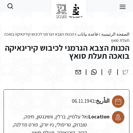
Skip to main conten
الصفحة الرئيسية
قاعدة بيانات
הכנות הצבא הגרמני לכיבוש קירינאיקה בואכה
תעלת סואץ
הכנות הצבא הגרמני לכיבוש קירינאיקה
בואכה תעלת סואץ
التأريخ:
06.11.1941
Location:
אל עלמיין, ברלין, וושינגטון, חיפה,
טוברוק, טריפולי, ניו יורק, פורט מדלנה,
קהיר, קירנאיקה, תעלת סואץ