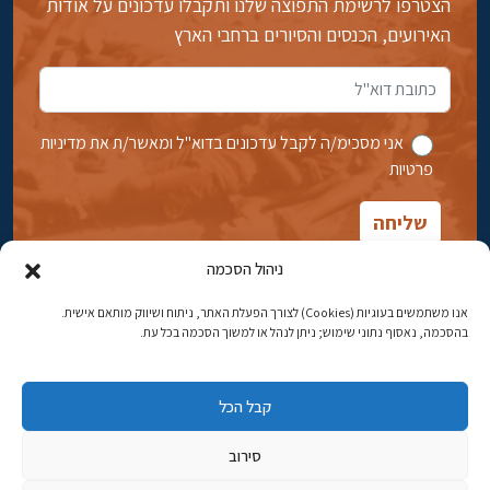
הצטרפו לרשימת התפוצה שלנו ותקבלו עדכונים על אודות
האירועים, הכנסים והסיורים ברחבי הארץ
אני מסכימ/ה לקבל עדכונים בדוא''ל ומאשר/ת את מדיניות
פרטיות
ניהול הסכמה
אנו משתמשים בעוגיות (Cookies) לצורך הפעלת האתר, ניתוח ושיווק מותאם אישית.
בהסכמה, נאסוף נתוני שימוש; ניתן לנהל או למשוך הסכמה בכל עת.
אבן גבירול 14, רחביה, ירושלים
טלפון:
02-5398869
קבל הכל
כתובת דוא"ל:
najww2@ybz.org.il
סירוב