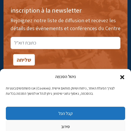
inscription à la newsletter
Rejoignez notre liste de diffusion et recevez les
détails des événements et conférences du Centre
ניהול הסכמה
אנו משתמשים בעוגיות (Cookies) לצורך הפעלת האתר, ניתוח ושיווק מותאם אישית.
14rue Ibn Gavirol, Rehavia, Jérusalem
בהסכמה, נאסוף נתוני שימוש; ניתן לנהל או למשוך הסכמה בכל עת.
Téléphone:
02-5398869
קבל הכל
Adresse électronique:
najww2@ybz.org.il
סירוב