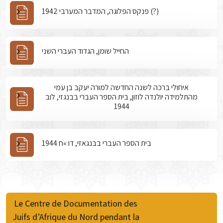
פנקס הפלוגה, המדבר המערבי 1942 (?)
החייל שומן, הגדוד העברי השני
איחולי ברכה לשנה החדשה למורה יעקב בן עמי
מהתלמידה יולנדה לוזון, בית הספר העברי בבנגזי, לוב
1944
בית הספר העברי בבנגאזי, דו »ח 1944
Le Centre de Documentation des
Juifs d’Afrique du Nord pendant la