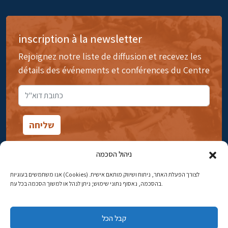
inscription à la newsletter
Rejoignez notre liste de diffusion et recevez les
détails des événements et conférences du Centre
ניהול הסכמה
אנו משתמשים בעוגיות (Cookies) לצורך הפעלת האתר, ניתוח ושיווק מותאם אישית.
14rue Ibn Gavirol, Rehavia, Jérusalem
בהסכמה, נאסוף נתוני שימוש; ניתן לנהל או למשוך הסכמה בכל עת.
Téléphone:
02-5398869
קבל הכל
Adresse électronique:
najww2@ybz.org.il