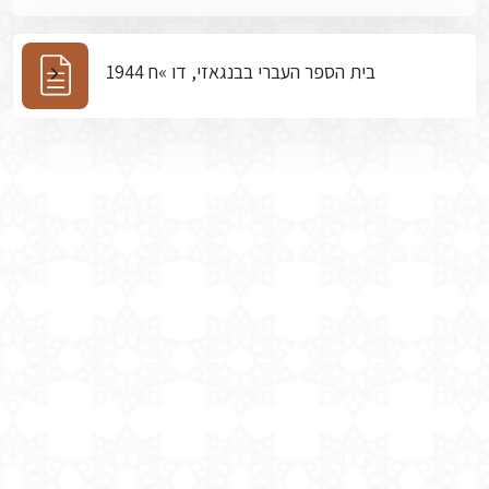
בית הספר העברי בבנגאזי, דו »ח 1944