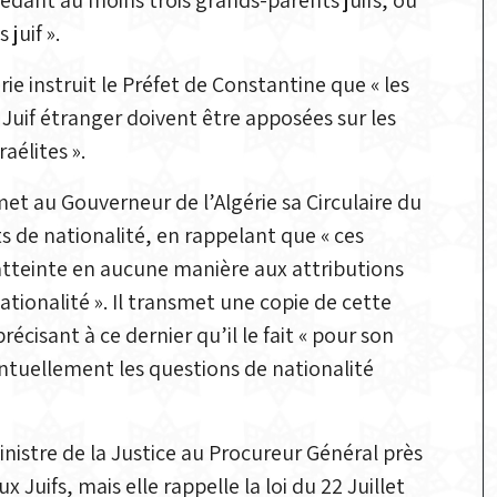
sédant au moins trois grands-parents juifs, ou
juif ».
ie instruit le Préfet de Constantine que « les
, Juif étranger doivent être apposées sur les
raélites ».
met au Gouverneur de l’Algérie sa Circulaire du
ts de nationalité, en rappelant que « ces
 atteinte en aucune manière aux attributions
tionalité ». Il transmet une copie de cette
écisant à ce dernier qu’il le fait « pour son
entuellement les questions de nationalité
inistre de la Justice au Procureur Général près
 Juifs, mais elle rappelle la loi du 22 Juillet