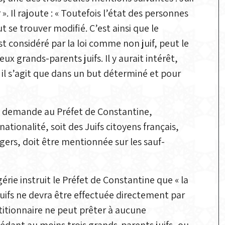
 ». Il rajoute : « Toutefois l’état des personnes
ut se trouver modifié. C’est ainsi que le
t considéré par la loi comme non juif, peut le
x grands-parents juifs. Il y aurait intérêt,
t il s’agit que dans un but déterminé et pour
le demande au Préfet de Constantine,
ationalité, soit des Juifs citoyens français,
ngers, doit être mentionnée sur les sauf-
rie instruit le Préfet de Constantine que « la
juifs ne devra être effectuée directement par
étitionnaire ne peut prêter à aucune