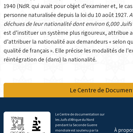
1940 (NdR. qui avait pour objet d’examiner et, le ca
personne naturalisée depuis la loi du 10 août 1927.
A
déchues de leur nationalité dont environ 6,000 Juifs
est d’instituer un système plus rigoureux, attribue 
d’attribuer la nationalité aux demandeurs « selon qu
qualité de français ». Elle précise les modalités de
réintégration de (dans) la nationalité.
Le Centre de Document
Le Centre de documentation sur
les Juifs d'Afrique du Nord
pendant la Seconde Guerre
À propo
mondiale est soutenu par la