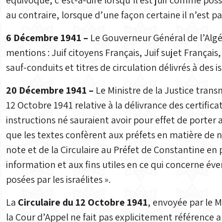
équivoque, c’est-à-dire lorsqu’il est juif comme pos
au contraire, lorsque d’une façon certaine il n’est pas 
6 Décembre 1941 –
Le Gouverneur Général de l’Algér
mentions : Juif citoyens Français, Juif sujet Français
sauf-conduits et titres de circulation délivrés à des is
20 Décembre 1941 –
Le Ministre de la Justice trans
12 Octobre 1941 relative à la délivrance des certifica
instructions né sauraient avoir pour effet de porter
que les textes confèrent aux préfets en matière de na
note et de la Circulaire au Préfet de Constantine en pr
information et aux fins utiles en ce qui concerne év
posées par les israélites ».
La
Circulaire du 12 Octobre 1941
, envoyée par le M
la Cour d’Appel ne fait pas explicitement référence aux