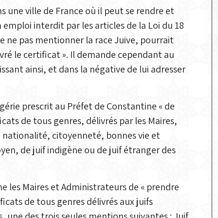
s une ville de France où il peut se rendre et
ploi interdit par les articles de la Loi du 18
re ne pas mentionner la race Juive, pourrait
livré le certificat ». Il demande cependant au
gissant ainsi, et dans la négative de lui adresser
érie prescrit au Préfet de Constantine « de
icats de tous genres, délivrés par les Maires,
 nationalité, citoyenneté, bonnes vie et
en, de juif indigène ou de juif étranger des
e les Maires et Administrateurs de « prendre
ficats de tous genres délivrés aux juifs
, une des trois seules mentions suivantes : Juif