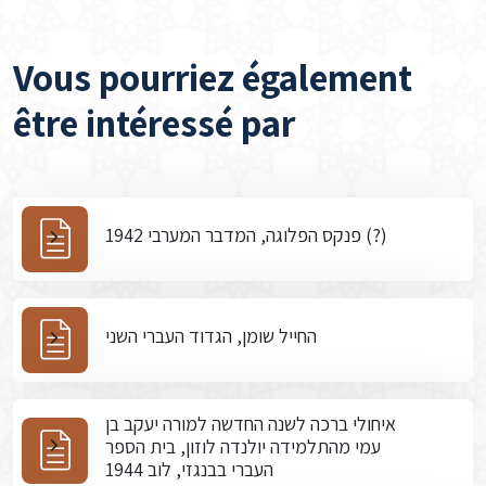
Vous pourriez également
être intéressé par
פנקס הפלוגה, המדבר המערבי 1942 (?)
החייל שומן, הגדוד העברי השני
איחולי ברכה לשנה החדשה למורה יעקב בן
עמי מהתלמידה יולנדה לוזון, בית הספר
העברי בבנגזי, לוב 1944