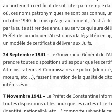
au porteur du certificat de solliciter par exemple dan
où, ces noms patronymiques ne sont pas connus, un em
octobre 1940. Je crois qu’agir autrement, c’est-à-di
par la suite attirer des ennuis au service qui aura dé
Préfet de lui indiquer s’il est dans « la légalité » en a
un modèle de certificat à délivrer aux Juifs.
24 Septembre 1941 –
Le Gouverneur Général de l’Alg
prendre toutes dispositions utiles pour que les certif
Administrateurs et Commissaires de police (identité,
mœurs, etc…), fassent mention de la qualité de citoy
intéressés ».
7 Novembre 1941 –
Le Préfet de Constantine inform
toutes dispositions utiles pour que les cartes et certi
(identité, nationalité, etc…) comporte suivant le cas