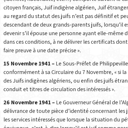
citoyen français, Juif indigène algérien, Juif étranger
au regard du statut des juifs n’est pas définitif et pe
descendant de deux grands-parents juifs, lorsqu’il es
devenir s’il épouse une personne ayant elle-même deu
dans ces conditions, à ne délivrer les certificats don
faire preuve à une date précise ».
15 Novembre 1941 –
Le Sous-Préfet de Philippevil
conformément à sa Circulaire du 7 Novembre, « si la n
des Juifs indigènes algériens, ou enfin des juifs étra
conduit et titres de circulation des intéressés ».
26 Novembre 1941 –
Le Gouverneur Général de l’Algé
délivrance de toute pièce d’identité concernant les 
les services intéressés que lorsque la situation du p