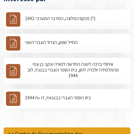
פנקס הפלוגה, המדבר המערבי 1942 (?)
החייל שומן, הגדוד העברי השני
איחולי ברכה לשנה החדשה למורה יעקב בן עמי
מהתלמידה יולנדה לוזון, בית הספר העברי בבנגזי, לוב
1944
בית הספר העברי בבנגאזי, דו »ח 1944
Le Centre de Documentation des