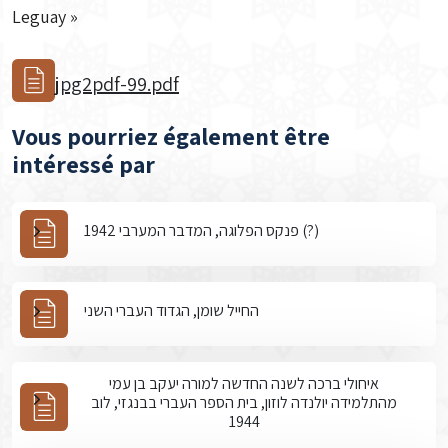
Leguay »
jpg2pdf-99.pdf
Vous pourriez également être
intéressé par
פנקס הפלוגה, המדבר המערבי 1942 (?)
החייל שומן, הגדוד העברי השני
איחולי ברכה לשנה החדשה למורה יעקב בן עמי
מהתלמידה יולנדה לוזון, בית הספר העברי בבנגזי, לוב
1944