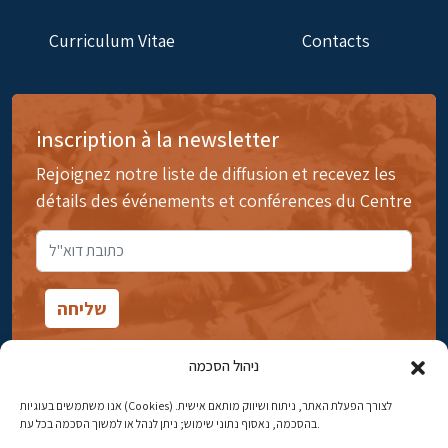
Curriculum Vitae
Contacts
inscription à la newsletter
Rejoignez notre liste de diffusion et recevez les
détails des événements et conférences du Centre
ניהול הסכמה
אנו משתמשים בעוגיות (Cookies) לצורך הפעלת האתר, ניתוח ושיווק מותאם אישית.
14rue Ibn Gavirol, Rehavia, Jérusalem
בהסכמה, נאסוף נתוני שימוש; ניתן לנהל או למשוך הסכמה בכל עת.