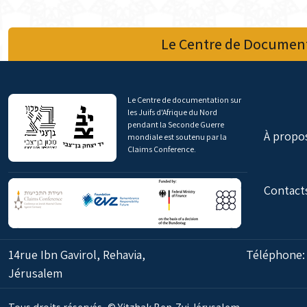
Le Centre de Document
Le Centre de documentation sur
les Juifs d'Afrique du Nord
pendant la Seconde Guerre
À propo
mondiale est soutenu par la
Claims Conference.
Contact
14rue Ibn Gavirol, Rehavia,
Téléphone
Jérusalem