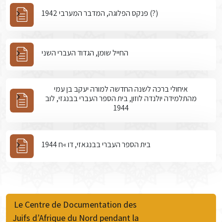
פנקס הפלוגה, המדבר המערבי 1942 (?)
החייל שומן, הגדוד העברי השני
איחולי ברכה לשנה החדשה למורה יעקב בן עמי
מהתלמידה יולנדה לוזון, בית הספר העברי בבנגזי, לוב
1944
בית הספר העברי בבנגאזי, דו »ח 1944
Le Centre de Documentation des
Juifs d’Afrique du Nord pendant la