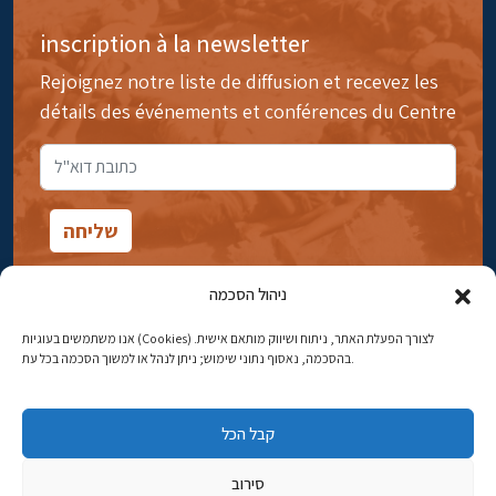
inscription à la newsletter
Rejoignez notre liste de diffusion et recevez les
détails des événements et conférences du Centre
ניהול הסכמה
אנו משתמשים בעוגיות (Cookies) לצורך הפעלת האתר, ניתוח ושיווק מותאם אישית.
14rue Ibn Gavirol, Rehavia, Jérusalem
בהסכמה, נאסוף נתוני שימוש; ניתן לנהל או למשוך הסכמה בכל עת.
Téléphone:
02-5398869
קבל הכל
Adresse électronique:
najww2@ybz.org.il
סירוב