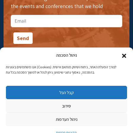
the events and conferences that we hold
ניהול הסכמה
אנו משתמשים בעוגיות (Cookies) לצורך הפעלת האתר, ניתוח ושיווק מותאם אישית.
14 Ibn Gabirol Street, Rehavia, Jerusalem
בהסכמה, נאסוף נתוני שימוש; ניתן לנהל או למשוך הסכמה בכל עת.
Phone:
02-5398869
קבל הכל
Email:
najww2@ybz.org.il
סירוב
© All rights reserved to Yad Izhak Ben-Zvi Jerusalem
ניהול העדפות
פיתוח אתרים
מדיניות פרטיות