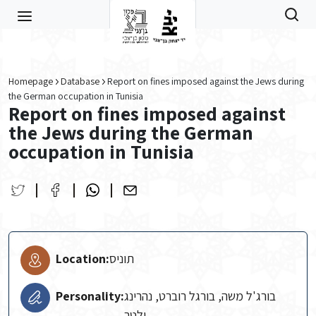
Skip to main content
Homepage
Database
Report on fines imposed against the Jews during
the German occupation in Tunisia
Report on fines imposed against
the Jews during the German
occupation in Tunisia
Location:
תוניס
Personality:
בורג'ל משה, בורגל רוברט, נהרינג
ולטר