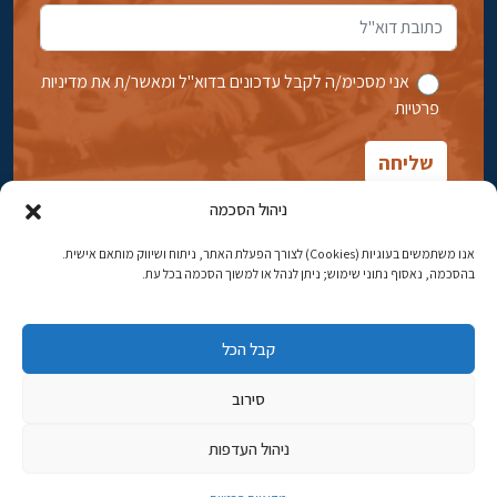
אני מסכימ/ה לקבל עדכונים בדוא''ל ומאשר/ת את מדיניות
פרטיות
ניהול הסכמה
אנו משתמשים בעוגיות (Cookies) לצורך הפעלת האתר, ניתוח ושיווק מותאם אישית.
בהסכמה, נאסוף נתוני שימוש; ניתן לנהל או למשוך הסכמה בכל עת.
אבן גבירול 14, רחביה, ירושלים
טלפון:
02-5398869
קבל הכל
כתובת דוא"ל:
najww2@ybz.org.il
סירוב
© כל הזכויות שמורות ליד יצחק בן-צבי ירושלים
ניהול העדפות
פיתוח אתרים