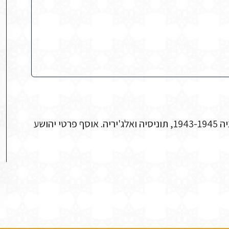
תצלום של תנועת הנוער בית"ר מתקופת מלחמת העולם השניה 1943-1945, תוניסיה ואלג'יריה. אוסף פרטי יהושע