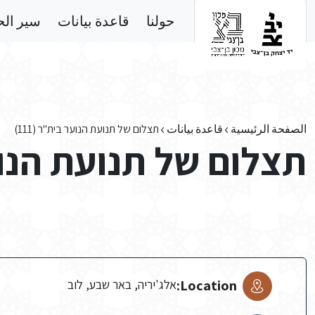
Skip to main conten
حولنا
قاعدة بيانات
سير ال
الصفحة الرئيسية
قاعدة بيانات
תצלום של תנועת הנוער בית"ר (111)
תצלום של תנועת הנוער 
Location:
אלג'יריה, באר שבע, לוב