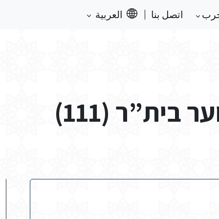
حرب
اتصل بنا
العربية
בית”ר (111)