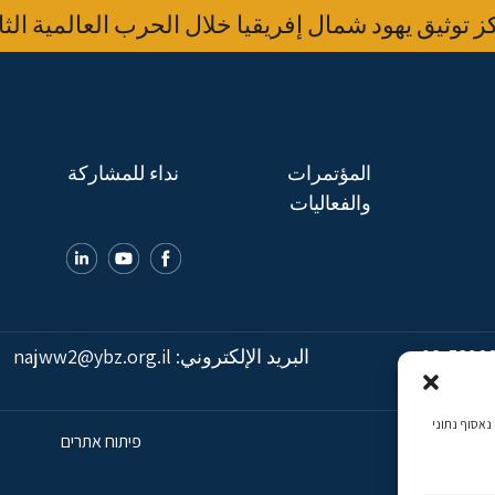
 توثيق يهود شمال إفريقيا خلال الحرب العالمية الثا
المؤتمرات
نداء للمشاركة
والفعاليات
02-5398
البريد الإلكتروني:
najww2@ybz.org.il
כמה, נאסוף נתוני
פיתוח אתרים