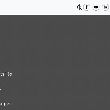
s liés
s
harger