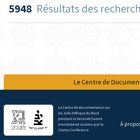
5948
Résultats des recherc
Le Centre de Document
Le Centre de documentation sur
les Juifs d'Afrique du Nord
pendant la Seconde Guerre
À propo
mondiale est soutenu par la
Claims Conference.