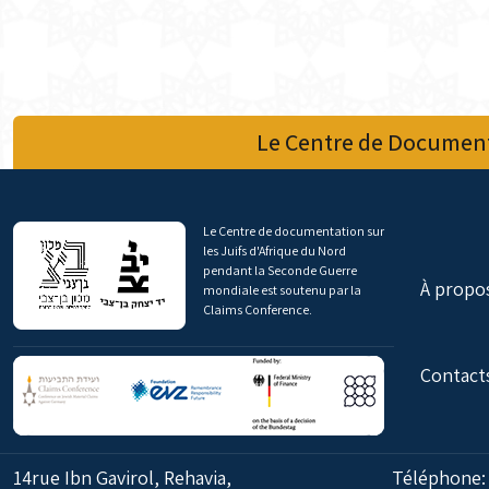
Le Centre de Document
Le Centre de documentation sur
les Juifs d'Afrique du Nord
pendant la Seconde Guerre
À propo
mondiale est soutenu par la
Claims Conference.
Contact
14rue Ibn Gavirol, Rehavia,
Téléphone