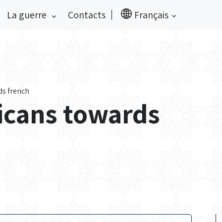
La guerre
Contacts
Français
ds french
icans towards