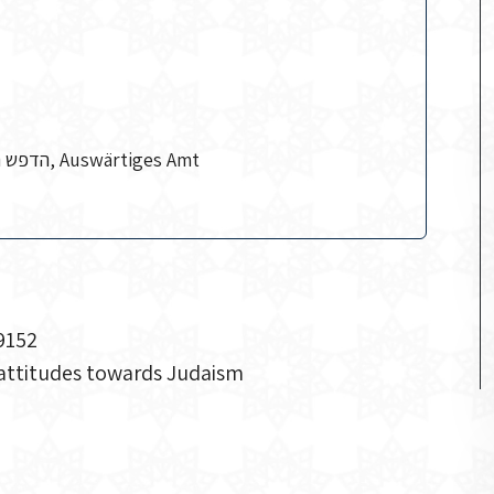
הדפש תוניס (עיתון), משרד החוץ הגרמני, Auswärtiges Amt
9152
r attitudes towards Judaism