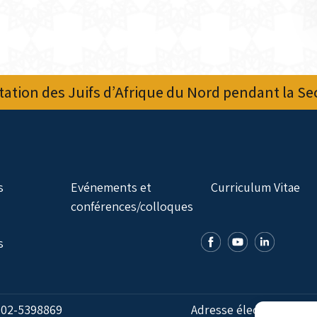
ation des Juifs d’Afrique du Nord pendant la S
s
Evénements et
Curriculum Vitae
conférences/colloques
s
:
02-5398869
Adresse électronique: