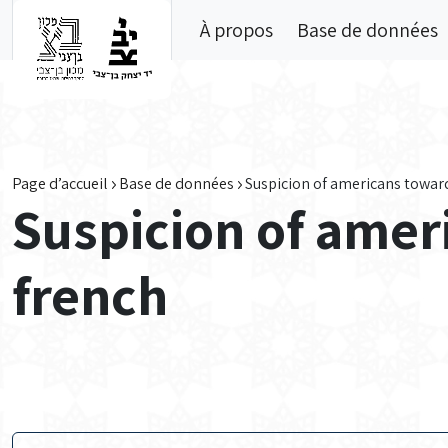
Skip to main content
À propos
Base de données
Page d’accueil
Base de données
Suspicion of americans towar
Suspicion of amer
french