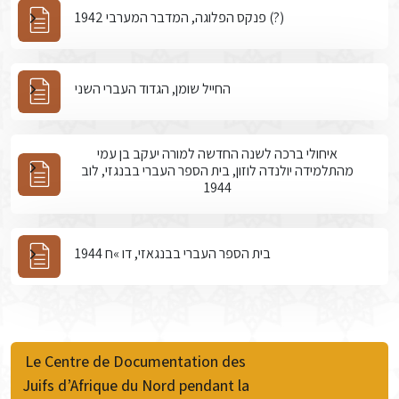
פנקס הפלוגה, המדבר המערבי 1942 (?)
החייל שומן, הגדוד העברי השני
איחולי ברכה לשנה החדשה למורה יעקב בן עמי
מהתלמידה יולנדה לוזון, בית הספר העברי בבנגזי, לוב
1944
בית הספר העברי בבנגאזי, דו »ח 1944
Le Centre de Documentation des
Juifs d’Afrique du Nord pendant la