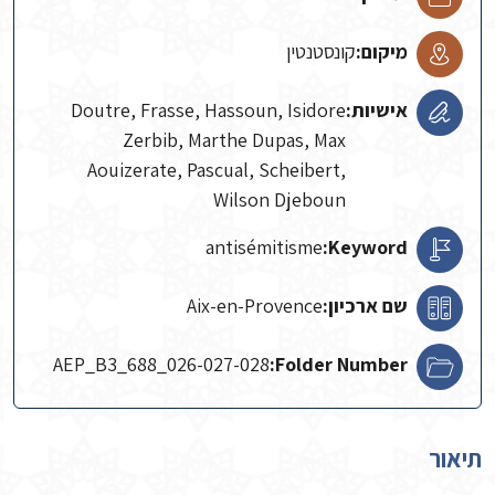
מיקום:
קונסטנטין
אישיות:
Doutre, Frasse, Hassoun, Isidore
Zerbib, Marthe Dupas, Max
Aouizerate, Pascual, Scheibert,
Wilson Djeboun
antisémitisme
Keyword:
שם ארכיון:
Aix-en-Provence
AEP_B3_688_026-027-028
Folder Number:
תיאור