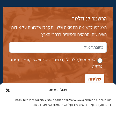
הרשמה לניוזלטר
הצטרפו לרשימת התפוצה שלנו ותקבלו עדכונים על אודות
האירועים, הכנסים והסיורים ברחבי הארץ
אני מסכימ/ה לקבל עדכונים בדוא''ל ומאשר/ת את מדיניות
פרטיות
ניהול הסכמה
אנו משתמשים בעוגיות (Cookies) לצורך הפעלת האתר, ניתוח ושיווק מותאם אישית.
בהסכמה, נאסוף נתוני שימוש; ניתן לנהל או למשוך הסכמה בכל עת.
אבן גבירול 14, רחביה, ירושלים