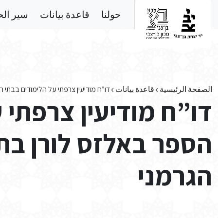
Skip to main conten
حولنا
قاعدة بيانات
سير ال
الصفحة الرئيسية
قاعدة بيانات
דו”ח מודיעין צרפתי על הלימודים בבתי 
דו”ח מודיעין צרפתי 
הספר באלזס לורן בת
הגרמני