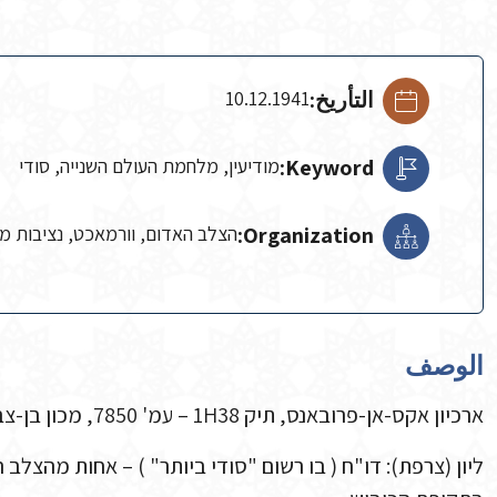
التأريخ:
10.12.1941
Keyword:
מודיעין, מלחמת העולם השנייה, סודי
Organization:
הצלב האדום, וורמאכט, נציבות מח
الوصف
ארכיון אקס-אן-פרובאנס, תיק 1H38 – עמ' 7850, מכון בן-צבי.
ליון (צרפת): דו"ח ( בו רשום "סודי ביותר" ) – אחות מהצל