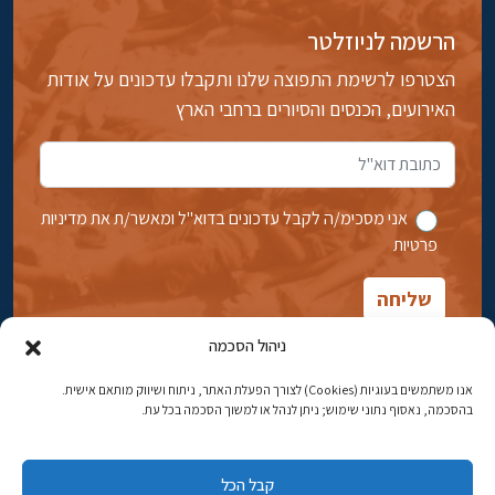
הרשמה לניוזלטר
הצטרפו לרשימת התפוצה שלנו ותקבלו עדכונים על אודות
האירועים, הכנסים והסיורים ברחבי הארץ
אני מסכימ/ה לקבל עדכונים בדוא''ל ומאשר/ת את מדיניות
פרטיות
ניהול הסכמה
אנו משתמשים בעוגיות (Cookies) לצורך הפעלת האתר, ניתוח ושיווק מותאם אישית.
בהסכמה, נאסוף נתוני שימוש; ניתן לנהל או למשוך הסכמה בכל עת.
אבן גבירול 14, רחביה, ירושלים
טלפון:
02-5398869
קבל הכל