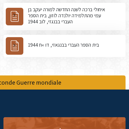
איחולי ברכה לשנה החדשה למורה יעקב בן
עמי מהתלמידה יולנדה לוזון, בית הספר
העברי בבנגזי, לוב 1944
בית הספר העברי בבנגאזי, דו »ח 1944
econde Guerre mondiale