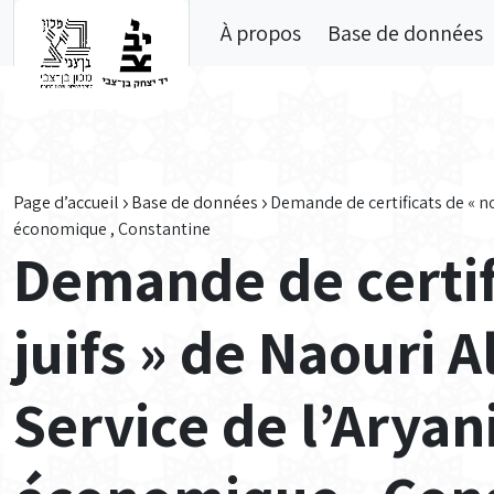
Skip to main content
À propos
Base de données
Page d’accueil
Base de données
Demande de certificats de « no
économique , Constantine
Demande de certif
juifs » de Naouri 
Service de l’Aryan