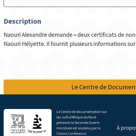
Description
Naouri Alexandre demande « deux certificats de non-
Naouri Hélyette. Il fournit plusieurs informations sur
Le Centre de Document
Le Centre de documentation sur
les Juifs d'Afrique du Nord
pendant la Seconde Guerre
À propo
mondiale est soutenu par la
Claims Conference.