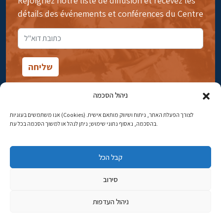
Rejoignez notre liste de diffusion et recevez les
détails des événements et conférences du Centre
ניהול הסכמה
אנו משתמשים בעוגיות (Cookies) לצורך הפעלת האתר, ניתוח ושיווק מותאם אישית.
14rue Ibn Gavirol, Rehavia, Jérusalem
בהסכמה, נאסוף נתוני שימוש; ניתן לנהל או למשוך הסכמה בכל עת.
Téléphone:
02-5398869
קבל הכל
Adresse électronique:
najww2@ybz.org.il
סירוב
Tous droits réservés -© Yitzhak Ben-Zvi Jérusalem
ניהול העדפות
פיתוח אתרים