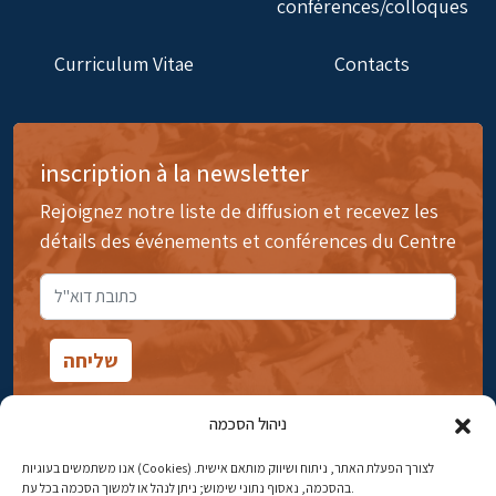
conférences/colloques
Curriculum Vitae
Contacts
inscription à la newsletter
Rejoignez notre liste de diffusion et recevez les
détails des événements et conférences du Centre
ניהול הסכמה
אנו משתמשים בעוגיות (Cookies) לצורך הפעלת האתר, ניתוח ושיווק מותאם אישית.
14rue Ibn Gavirol, Rehavia, Jérusalem
בהסכמה, נאסוף נתוני שימוש; ניתן לנהל או למשוך הסכמה בכל עת.