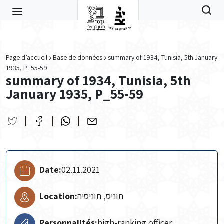
Skip to main content
Page d’accueil
Base de données
summary of 1934, Tunisia, 5th January
1935, P_55-59
summary of 1934, Tunisia, 5th
January 1935, P_55-59
Date:
02.11.2021
Location:
תוניס, תוניסיה
Personnalités:
high-ranking officer