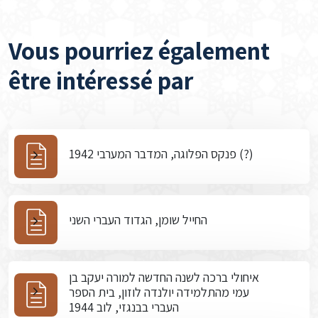
Vous pourriez également
être intéressé par
פנקס הפלוגה, המדבר המערבי 1942 (?)
החייל שומן, הגדוד העברי השני
איחולי ברכה לשנה החדשה למורה יעקב בן
עמי מהתלמידה יולנדה לוזון, בית הספר
העברי בבנגזי, לוב 1944