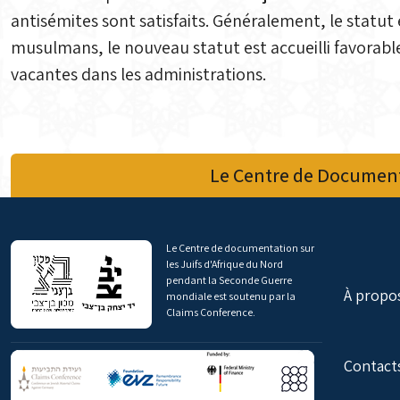
antisémites sont satisfaits. Généralement, le statut 
musulmans, le nouveau statut est accueilli favorabl
vacantes dans les administrations.
Le Centre de Document
Le Centre de documentation sur
les Juifs d'Afrique du Nord
pendant la Seconde Guerre
À propo
mondiale est soutenu par la
Claims Conference.
Contact