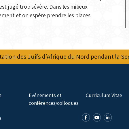
est jugé trop sévère. Dans les milieux
ement et on espère prendre les places
ation des Juifs d’Afrique du Nord pendant la S
s
Evénements et
Curriculum Vitae
conférences/colloques
s