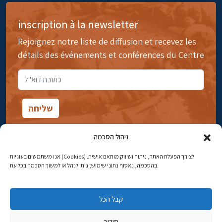
inscription à la newsletter
Rejoignez notre liste de diffusion et recevez les
détails des événements et conférences du Centre
ניהול הסכמה
אנו משתמשים בעוגיות (Cookies) לצורך הפעלת האתר, ניתוח ושיווק מותאם אישית.
14rue Ibn Gavirol, Rehavia, Jérusalem
בהסכמה, נאסוף נתוני שימוש; ניתן לנהל או למשוך הסכמה בכל עת.
Téléphone:
02-5398869
קבל הכל
Adresse électronique:
najww2@ybz.org.il
סירוב