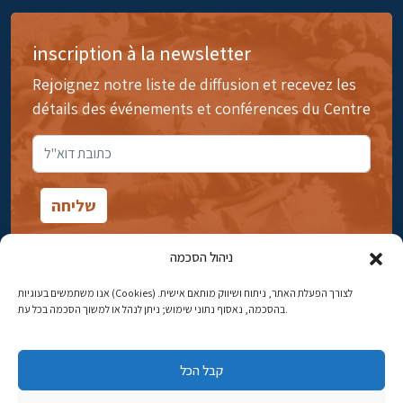
inscription à la newsletter
Rejoignez notre liste de diffusion et recevez les
détails des événements et conférences du Centre
ניהול הסכמה
אנו משתמשים בעוגיות (Cookies) לצורך הפעלת האתר, ניתוח ושיווק מותאם אישית.
14rue Ibn Gavirol, Rehavia, Jérusalem
בהסכמה, נאסוף נתוני שימוש; ניתן לנהל או למשוך הסכמה בכל עת.
Téléphone:
02-5398869
קבל הכל
Adresse électronique:
najww2@ybz.org.il