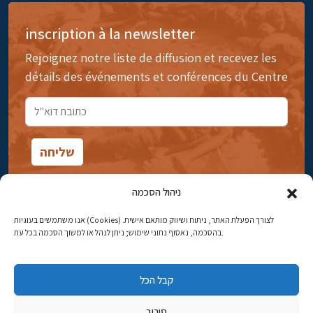
inscription à la newsletter
Rejoignez notre liste de diffusion et recevez les
détails des événements et conférences du Centre
ניהול הסכמה
אנו משתמשים בעוגיות (Cookies) לצורך הפעלת האתר, ניתוח ושיווק מותאם אישית.
14rue Ibn Gavirol, Rehavia, Jérusalem
בהסכמה, נאסוף נתוני שימוש; ניתן לנהל או למשוך הסכמה בכל עת.
Téléphone:
02-5398869
קבל הכל
Adresse électronique:
najww2@ybz.org.il
סירוב