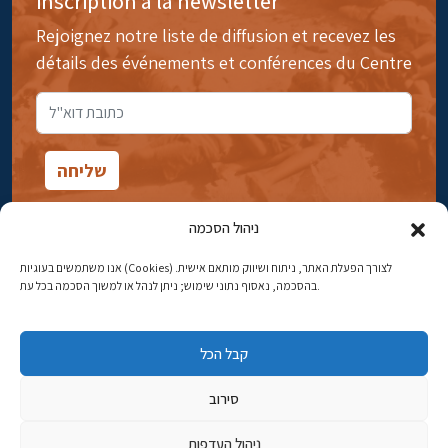
inscription à la newsletter
Rejoignez notre liste de diffusion et recevez les
détails des événements et conférences du Centre
ניהול הסכמה
אנו משתמשים בעוגיות (Cookies) לצורך הפעלת האתר, ניתוח ושיווק מותאם אישית.
14rue Ibn Gavirol, Rehavia, Jérusalem
בהסכמה, נאסוף נתוני שימוש; ניתן לנהל או למשוך הסכמה בכל עת.
Téléphone:
02-5398869
קבל הכל
Adresse électronique:
najww2@ybz.org.il
סירוב
Tous droits réservés -© Yitzhak Ben-Zvi Jérusalem
ניהול העדפות