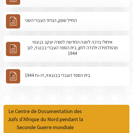
החייל שומן, הגדוד העברי השני
איחולי ברכה לשנה החדשה למורה יעקב בן עמי
מהתלמידה יולנדה לוזון, בית הספר העברי בבנגזי, לוב
1944
בית הספר העברי בבנגאזי, דו »ח 1944
Le Centre de Documentation des
Juifs d’Afrique du Nord pendant la
Seconde Guerre mondiale