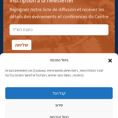
inscription à la newsletter
Rejoignez notre liste de diffusion et recevez les
détails des événements et conférences du Centre
ניהול הסכמה
אנו משתמשים בעוגיות (Cookies) לצורך הפעלת האתר, ניתוח ושיווק מותאם אישית.
14rue Ibn Gavirol, Rehavia, Jérusalem
בהסכמה, נאסוף נתוני שימוש; ניתן לנהל או למשוך הסכמה בכל עת.
Téléphone:
02-5398869
קבל הכל
Adresse électronique:
najww2@ybz.org.il
סירוב
Tous droits réservés -© Yitzhak Ben-Zvi Jérusalem
ניהול העדפות