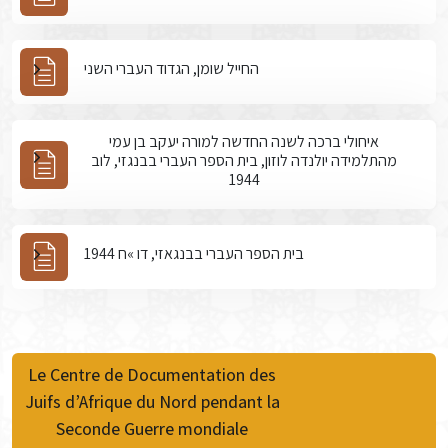
החייל שומן, הגדוד העברי השני
איחולי ברכה לשנה החדשה למורה יעקב בן עמי
מהתלמידה יולנדה לוזון, בית הספר העברי בבנגזי, לוב
1944
בית הספר העברי בבנגאזי, דו »ח 1944
Le Centre de Documentation des
Juifs d’Afrique du Nord pendant la
Seconde Guerre mondiale