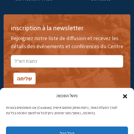
inscription à la newsletter
Rejoignez notre liste de diffusion et recevez les
détails des événements et conférences du Centre
ניהול הסכמה
אנו משתמשים בעוגיות (Cookies) לצורך הפעלת האתר, ניתוח ושיווק מותאם אישית.
14rue Ibn Gavirol, Rehavia, Jérusalem
בהסכמה, נאסוף נתוני שימוש; ניתן לנהל או למשוך הסכמה בכל עת.
Téléphone:
02-5398869
קבל הכל