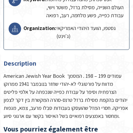
העולם השנייה, מסילת ברזל, משטר וישי,
עבודת כפייה, פשע מלחמה, רעב, רפואה
גסטפו, הוועד היהודי האמריקאי
Organization:
(ג'וינט)
Description
American Jewish Year Book עמודים 199 – 198 . המסמך
מדווח על פורטוגלי לא-יהודי שחזר בנובמבר 1941 ממרוקו
הצרפתית וסיפר על עבודת כפייה שנכפתה על אלפי פליטים
יהודים בהקמת מסילת ברזל טרנס-סהרה המקשרת בין דקר לצפון
אפריקה. חסרי המזל שהועסקו בעבודות סבלו מרעב, צמא, מגפות
ומחסור באמצעים רפואיים בשל האיסור בקשר עם ארגוני סיוע.
Vous pourriez également être