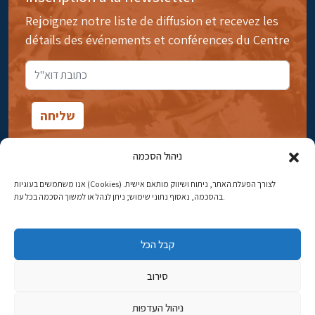
Rejoignez notre liste de diffusion et recevez les
détails des événements et conférences du Centre
ניהול הסכמה
אנו משתמשים בעוגיות (Cookies) לצורך הפעלת האתר, ניתוח ושיווק מותאם אישית.
14rue Ibn Gavirol, Rehavia, Jérusalem
בהסכמה, נאסוף נתוני שימוש; ניתן לנהל או למשוך הסכמה בכל עת.
Téléphone:
02-5398869
קבל הכל
Adresse électronique:
najww2@ybz.org.il
סירוב
Tous droits réservés -© Yitzhak Ben-Zvi Jérusalem
ניהול העדפות