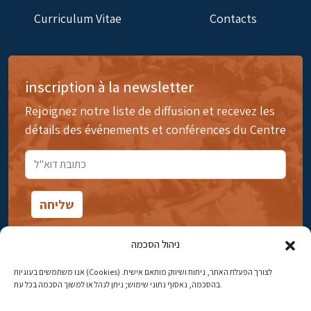
Curriculum Vitae
Contacts
inscription à la newsletter
Rejoignez notre liste de diffusion et recevez les
détails des événements et conférences du Centre
ניהול הסכמה
אנו משתמשים בעוגיות (Cookies) לצורך הפעלת האתר, ניתוח ושיווק מותאם אישית.
14rue Ibn Gavirol, Rehavia, Jérusalem
בהסכמה, נאסוף נתוני שימוש; ניתן לנהל או למשוך הסכמה בכל עת.
Téléphone:
02-5398869