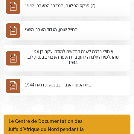
פנקס הפלוגה, המדבר המערבי 1942 (?)
החייל שומן, הגדוד העברי השני
איחולי ברכה לשנה החדשה למורה יעקב בן עמי
מהתלמידה יולנדה לוזון, בית הספר העברי בבנגזי, לוב
1944
בית הספר העברי בבנגאזי, דו »ח 1944
Le Centre de Documentation des
Juifs d’Afrique du Nord pendant la