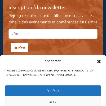
inscription à la newsletter
Rejoignez notre liste de diffusion et recevez les
détails des événements et conférences du Centre
ניהול הסכמה
אנו משתמשים בעוגיות (Cookies) לצורך הפעלת האתר, ניתוח ושיווק מותאם אישית.
14rue Ibn Gavirol, Rehavia, Jérusalem
בהסכמה, נאסוף נתוני שימוש; ניתן לנהל או למשוך הסכמה בכל עת.
Téléphone:
02-5398869
קבל הכל
Adresse électronique:
najww2@ybz.org.il
סירוב