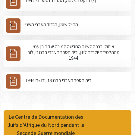
פנקס הפלוגה, המדבר המערבי 1942 (?)
החייל שומן, הגדוד העברי השני
איחולי ברכה לשנה החדשה למורה יעקב בן עמי
מהתלמידה יולנדה לוזון, בית הספר העברי בבנגזי, לוב
1944
בית הספר העברי בבנגאזי, דו »ח 1944
Le Centre de Documentation des
Juifs d’Afrique du Nord pendant la
Seconde Guerre mondiale