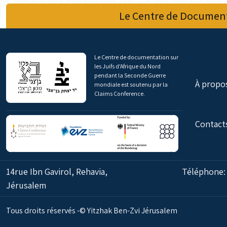
Le Centre de Document
Le Centre de documentation sur
les Juifs d'Afrique du Nord
pendant la Seconde Guerre
À propo
mondiale est soutenu par la
Claims Conference.
Contact
14rue Ibn Gavirol, Rehavia,
Téléphone
Jérusalem
Tous droits réservés -© Yitzhak Ben-Zvi Jérusalem