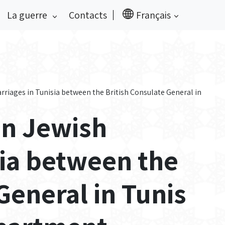
La guerre
Contacts
Français
riages in Tunisia between the British Consulate General in
n Jewish
sia between the
General in Tunis