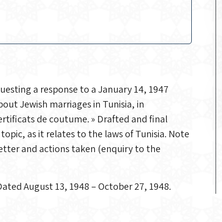
questing a response to a January 14, 1947
out Jewish marriages in Tunisia, in
rtificats de coutume. » Drafted and final
ic, as it relates to the laws of Tunisia. Note
letter and actions taken (enquiry to the
Dated August 13, 1948 – October 27, 1948.