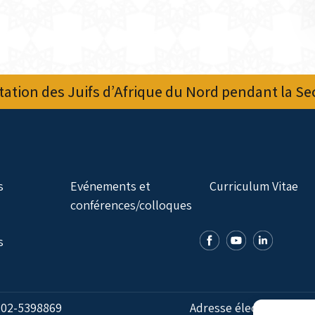
ation des Juifs d’Afrique du Nord pendant la S
s
Evénements et
Curriculum Vitae
conférences/colloques
s
:
02-5398869
Adresse électronique: