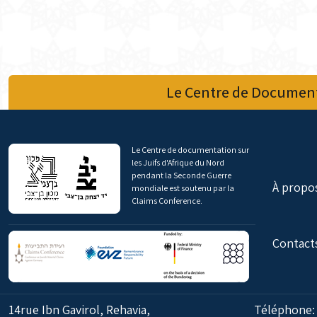
Le Centre de Document
Le Centre de documentation sur
les Juifs d'Afrique du Nord
pendant la Seconde Guerre
À propo
mondiale est soutenu par la
Claims Conference.
Contact
14rue Ibn Gavirol, Rehavia,
Téléphone