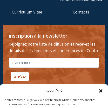
Curriculum Vitae
Contacts
inscription à la newsletter
Rejoignez notre liste de diffusion et recevez les
détails des événements et conférences du Centre
ניהול הסכמה
אנו משתמשים בעוגיות (Cookies) לצורך הפעלת האתר, ניתוח ושיווק מותאם אישית.
14rue Ibn Gavirol, Rehavia, Jérusalem
בהסכמה, נאסוף נתוני שימוש; ניתן לנהל או למשוך הסכמה בכל עת.