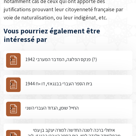
notamment cas de ceux qui ont apporté des
jutifications prouvant leur citoyenneté française par
voie de naturalisation, ou leur indigénat, etc.
Vous pourriez également être
intéressé par
פנקס הפלוגה, המדבר המערבי 1942 (?)
בית הספר העברי בבנגאזי, דו »ח 1944
החייל שומן, הגדוד העברי השני
איחולי ברכה לשנה החדשה למורה יעקב בן עמי
מהתלמידה יולנדה לוזון, בית הספר העברי בבנגזי, לוב