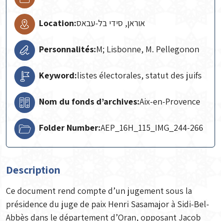
Location:
אוראן, סידי בל-עבאס
Personnalités:
M; Lisbonne, M. Pellegonon
Keyword:
listes électorales, statut des juifs
Nom du fonds d’archives:
Aix-en-Provence
Folder Number:
AEP_16H_115_IMG_244-266
Description
Ce document rend compte d’un jugement sous la
présidence du juge de paix Henri Sasamajor à Sidi-Bel-
Abbès dans le département d’Oran, opposant Jacob