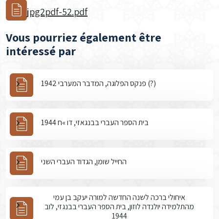
jpg2pdf-52.pdf
Vous pourriez également être
intéressé par
פנקס הפלוגה, המדבר המערבי 1942 (?)
בית הספר העברי בבנגאזי, דו »ח 1944
החייל שומן, הגדוד העברי השני
איחולי ברכה לשנה החדשה למורה יעקב בן עמי
מהתלמידה יולנדה לוזון, בית הספר העברי בבנגזי, לוב
1944