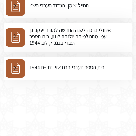
החייל שומן, הגדוד העברי השני
איחולי ברכה לשנה החדשה למורה יעקב בן
עמי מהתלמידה יולנדה לוזון, בית הספר
העברי בבנגזי, לוב 1944
בית הספר העברי בבנגאזי, דו »ח 1944