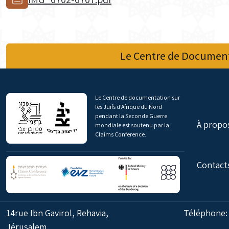
Le Centre de Document
Le Centre de documentation sur
les Juifs d'Afrique du Nord
pendant la Seconde Guerre
À propo
mondiale est soutenu par la
Claims Conference.
Contact
14rue Ibn Gavirol, Rehavia,
Téléphone
Jérusalem