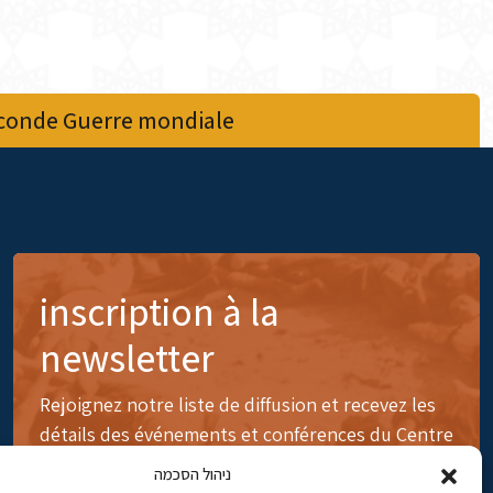
econde Guerre mondiale
inscription à la
newsletter
Rejoignez notre liste de diffusion et recevez les
détails des événements et conférences du Centre
ניהול הסכמה