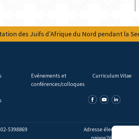
ation des Juifs d’Afrique du Nord pendant la S
s
Evénements et
Curriculum Vitae
conférences/colloques
s
:
02-5398869
Adresse électronique:
najww2@ybz.org.il