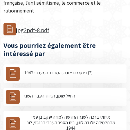
française, l’antisémitisme, le commerce et le
rationnement
jpg2pdf-8.pdf
Vous pourriez également être
intéressé par
פנקס הפלוגה, המדבר המערבי 1942 (?)
החייל שומן, הגדוד העברי השני
איחולי ברכה לשנה החדשה למורה יעקב בן עמי
מהתלמידה יולנדה לוזון, בית הספר העברי בבנגזי, לוב
1944